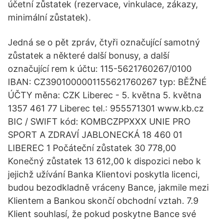
účetní zůstatek (rezervace, vinkulace, zákazy,
minimální zůstatek).
Jedná se o pět zpráv, čtyři označující samotný
zůstatek a některé další bonusy, a další
označující rem k účtu: 115-5621760267/0100
IBAN: CZ3901000001155621760267 typ: BĚŽNÉ
ÚČTY měna: CZK Liberec - 5. května 5. května
1357 461 77 Liberec tel.: 955571301 www.kb.cz
BIC / SWIFT kód: KOMBCZPPXXX UNIE PRO
SPORT A ZDRAVÍ JABLONECKÁ 18 460 01
LIBEREC 1 Počáteční zůstatek 30 778,00
Konečný zůstatek 13 612,00 k dispozici nebo k
jejichž užívání Banka Klientovi poskytla licenci,
budou bezodkladně vráceny Bance, jakmile mezi
Klientem a Bankou skončí obchodní vztah. 7.9
Klient souhlasí, že pokud poskytne Bance své