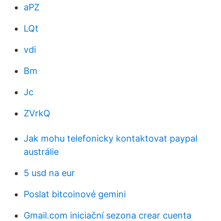
aPZ
LQt
vdi
Bm
Jc
ZVrkQ
Jak mohu telefonicky kontaktovat paypal
austrálie
5 usd na eur
Poslat bitcoinové gemini
Gmail.com iniciační sezona crear cuenta