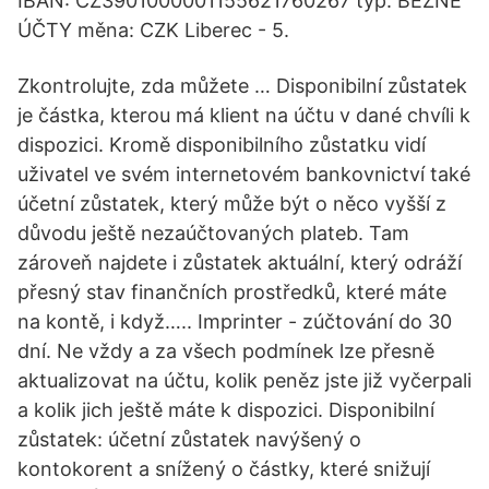
IBAN: CZ3901000001155621760267 typ: BĚŽNÉ
ÚČTY měna: CZK Liberec - 5.
Zkontrolujte, zda můžete … Disponibilní zůstatek
je částka, kterou má klient na účtu v dané chvíli k
dispozici. Kromě disponibilního zůstatku vidí
uživatel ve svém internetovém bankovnictví také
účetní zůstatek, který může být o něco vyšší z
důvodu ještě nezaúčtovaných plateb. Tam
zároveň najdete i zůstatek aktuální, který odráží
přesný stav finančních prostředků, které máte
na kontě, i když….. Imprinter - zúčtování do 30
dní. Ne vždy a za všech podmínek lze přesně
aktualizovat na účtu, kolik peněz jste již vyčerpali
a kolik jich ještě máte k dispozici. Disponibilní
zůstatek: účetní zůstatek navýšený o
kontokorent a snížený o částky, které snižují